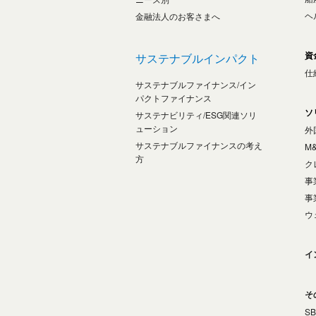
ヘ
金融法人のお客さまへ
資
サステナブルインパクト
仕
サステナブルファイナンス/イン
パクトファイナンス
ソ
サステナビリティ/ESG関連ソリ
ューション
外
サステナブルファイナンスの考え
M
方
ク
事
事
ウ
イ
そ
S