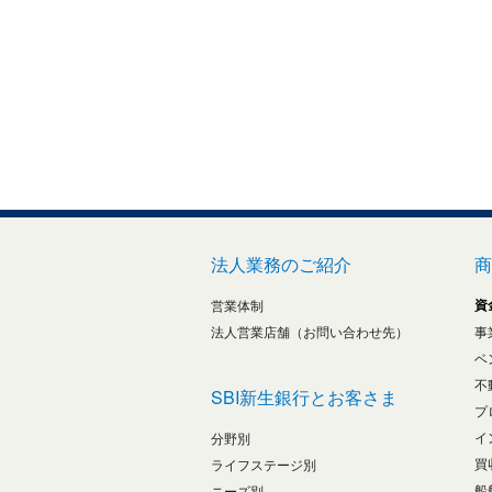
法人業務のご紹介
商
資
営業体制
法人営業店舗（お問い合わせ先）
事
ベ
不
SBI新生銀行とお客さま
プ
イ
分野別
買
ライフステージ別
船
ニーズ別