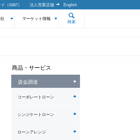
ド（0397）
法人営業店舗
English
会社
マーケット情報
検索
商品・サービス
資金調達
コーポレートローン
シンジケートローン
ローンアレンジ