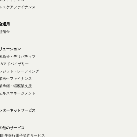
ルスケアファイナンス
金運用
組預金
リューション
国為替・デリバティブ
&Aアドバイザリー
レジットトレーディング
業再生ファイナンス
業承継・転廃業支援
ェルスマネージメント
ンターネットサービス
の他のサービス
BI新生銀行電子契約サービス