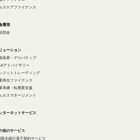
ルスケアファイナンス
金運用
組預金
リューション
国為替・デリバティブ
&Aアドバイザリー
レジットトレーディング
業再生ファイナンス
業承継・転廃業支援
ェルスマネージメント
ンターネットサービス
の他のサービス
BI新生銀行電子契約サービス