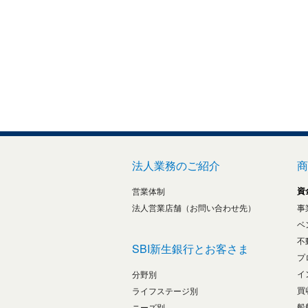
法人業務のご紹介
商
資
営業体制
法人営業店舗（お問い合わせ先）
事
ベ
不
SBI新生銀行とお客さま
プ
イ
分野別
買
ライフステージ別
船
ニーズ別