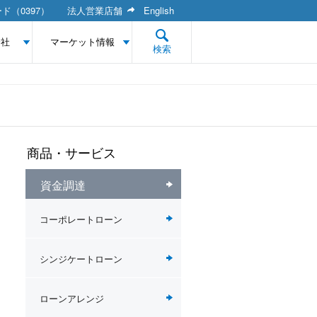
ド（0397）
法人営業店舗
English
会社
マーケット情報
検索
商品・サービス
資金調達
コーポレートローン
シンジケートローン
ローンアレンジ