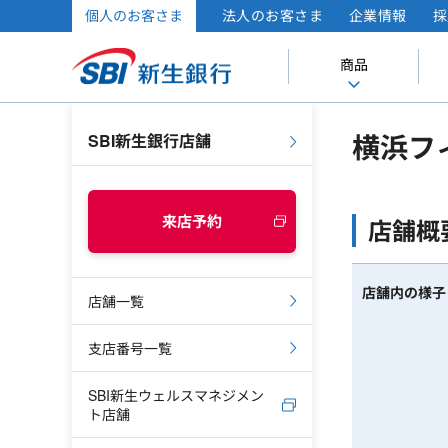
個人のお客さま
法人のお客さま
企業情報
採
商品
横浜フ
SBI新生銀行店舗
来店予約
店舗概
店舗内の様子
店舗一覧
支店番号一覧
SBI新生ウェルスマネジメン
ト店舗