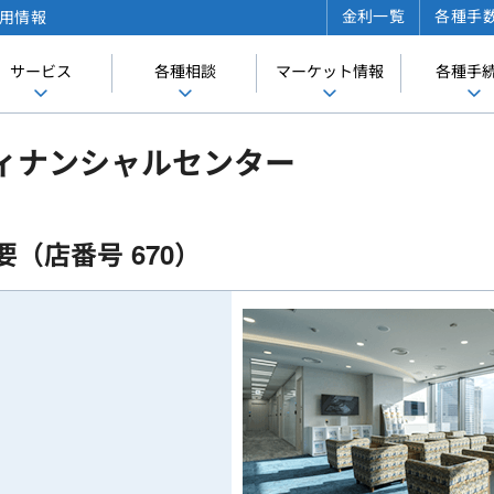
金利一覧
各種手
用情報
サービス
各種相談
マーケット情報
各種手
ィナンシャルセンター
要（店番号 670）