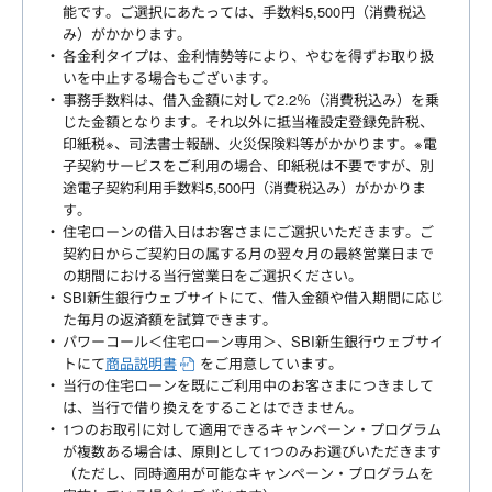
能です。ご選択にあたっては、手数料5,500円（消費税込
み）がかかります。
各金利タイプは、金利情勢等により、やむを得ずお取り扱
いを中止する場合もございます。
事務手数料は、借入金額に対して2.2％（消費税込み）を乗
じた金額となります。それ以外に抵当権設定登録免許税、
印紙税※、司法書士報酬、火災保険料等がかかります。※電
子契約サービスをご利用の場合、印紙税は不要ですが、別
途電子契約利用手数料5,500円（消費税込み）がかかりま
す。
住宅ローンの借入日はお客さまにご選択いただきます。ご
契約日からご契約日の属する月の翌々月の最終営業日まで
の期間における当行営業日をご選択ください。
SBI新生銀行ウェブサイトにて、借入金額や借入期間に応じ
た毎月の返済額を試算できます。
パワーコール＜住宅ローン専用＞、SBI新生銀行ウェブサイ
トにて
商品説明書
をご用意しています。
当行の住宅ローンを既にご利用中のお客さまにつきまして
は、当行で借り換えをすることはできません。
1つのお取引に対して適用できるキャンペーン・プログラム
が複数ある場合は、原則として1つのみお選びいただきます
（ただし、同時適用が可能なキャンペーン・プログラムを