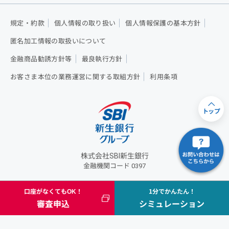
規定・約款
個人情報の取り扱い
個人情報保護の基本方針
匿名加工情報の取扱いについて
金融商品勧誘方針等
最良執行方針
お客さま本位の業務運営に関する取組方針
利用条項
トップ
株式会社SBI新生銀行
金融機関コード 0397
口座がなくてもOK！
1分でかんたん！
株式会社SBI新生銀行 登録金融機関：関東財務局長（登金）第10号 加入協
審査申込
シミュレーション
会：日本証券業協会・一般社団法人金融先物取引業協会
Copyright - SBI Shinsei Bank, Limited. All rights reserved.