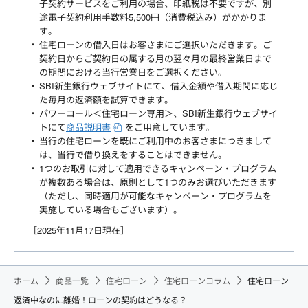
子契約サービスをご利用の場合、印紙税は不要ですが、別
途電子契約利用手数料5,500円（消費税込み）がかかりま
す。
住宅ローンの借入日はお客さまにご選択いただきます。ご
契約日からご契約日の属する月の翌々月の最終営業日まで
の期間における当行営業日をご選択ください。
SBI新生銀行ウェブサイトにて、借入金額や借入期間に応じ
た毎月の返済額を試算できます。
パワーコール＜住宅ローン専用＞、SBI新生銀行ウェブサイ
トにて
商品説明書
をご用意しています。
当行の住宅ローンを既にご利用中のお客さまにつきまして
は、当行で借り換えをすることはできません。
1つのお取引に対して適用できるキャンペーン・プログラム
が複数ある場合は、原則として1つのみお選びいただきます
（ただし、同時適用が可能なキャンペーン・プログラムを
実施している場合もございます）。
［2025年11月17日現在］
ホーム
商品一覧
住宅ローン
住宅ローンコラム
住宅ローン
返済中なのに離婚！ローンの契約はどうなる？