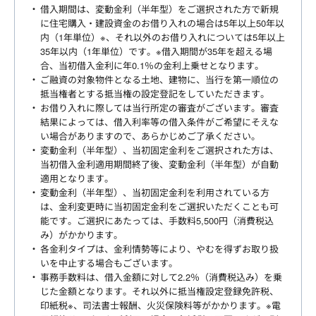
借入期間は、変動金利（半年型）をご選択された方で新規
に住宅購入・建設資金のお借り入れの場合は5年以上50年以
内（1年単位）※、それ以外のお借り入れについては5年以上
35年以内（1年単位）です。※借入期間が35年を超える場
合、当初借入金利に年0.1％の金利上乗せとなります。
ご融資の対象物件となる土地、建物に、当行を第一順位の
抵当権者とする抵当権の設定登記をしていただきます。
お借り入れに際しては当行所定の審査がございます。審査
結果によっては、借入利率等の借入条件がご希望にそえな
い場合がありますので、あらかじめご了承ください。
変動金利（半年型）、当初固定金利をご選択された方は、
当初借入金利適用期間終了後、変動金利（半年型）が自動
適用となります。
変動金利（半年型）、当初固定金利を利用されている方
は、金利変更時に当初固定金利をご選択いただくことも可
能です。ご選択にあたっては、手数料5,500円（消費税込
み）がかかります。
各金利タイプは、金利情勢等により、やむを得ずお取り扱
いを中止する場合もございます。
事務手数料は、借入金額に対して2.2％（消費税込み）を乗
じた金額となります。それ以外に抵当権設定登録免許税、
印紙税※、司法書士報酬、火災保険料等がかかります。※電