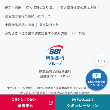
規定・約款
個人情報の取り扱い
個人情報保護の基本方針
匿名加工情報の取扱いについて
金融商品勧誘方針等
最良執行方針
お客さま本位の業務運営に関する取組方針
利用条項
トップ
株式会社SBI新生銀行
金融機関コード 0397
株式会社SBI新生銀行 登録金融機関：関東財務局長（登金）第10号 加入協
会：日本証券業協会・一般社団法人金融先物取引業協会
Copyright - SBI Shinsei Bank, Limited. All rights reserved.
口座がなくてもOK！
1分でかんたん！
審査申込
シミュレーション