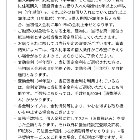
に住宅購入・建設資金のお借り入れの場合は5年以上50年以
内（1年単位）※、それ以外のお借り入れについては5年以上
35年以内（1年単位）です。※借入期間が35年を超える場
合、当初借入金利に年0.1％の金利上乗せとなります。
ご融資の対象物件となる土地、建物に、当行を第一順位の
抵当権者とする抵当権の設定登記をしていただきます。
お借り入れに際しては当行所定の審査がございます。審査
結果によっては、借入利率等の借入条件がご希望にそえな
い場合がありますので、あらかじめご了承ください。
変動金利（半年型）、当初固定金利をご選択された方は、
当初借入金利適用期間終了後、変動金利（半年型）が自動
適用となります。
変動金利（半年型）、当初固定金利を利用されている方
は、金利変更時に当初固定金利をご選択いただくことも可
能です。ご選択にあたっては、手数料5,500円（消費税込
み）がかかります。
各金利タイプは、金利情勢等により、やむを得ずお取り扱
いを中止する場合もございます。
事務手数料は、借入金額に対して2.2％（消費税込み）を乗
じた金額となります。それ以外に抵当権設定登録免許税、
印紙税※、司法書士報酬、火災保険料等がかかります。※電
子契約サービスをご利用の場合、印紙税は不要ですが、別