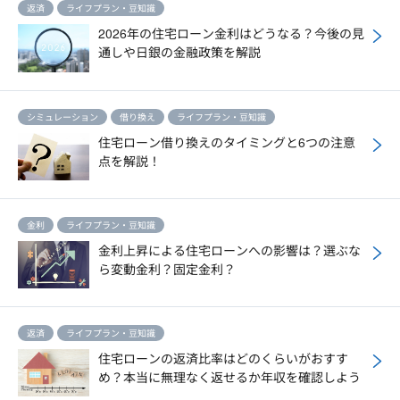
返済
ライフプラン・豆知識
2026年の住宅ローン金利はどうなる？今後の見
通しや日銀の金融政策を解説
シミュレーション
借り換え
ライフプラン・豆知識
住宅ローン借り換えのタイミングと6つの注意
点を解説！
金利
ライフプラン・豆知識
金利上昇による住宅ローンへの影響は？選ぶな
ら変動金利？固定金利？
返済
ライフプラン・豆知識
住宅ローンの返済比率はどのくらいがおすす
め？本当に無理なく返せるか年収を確認しよう