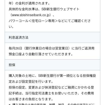
年）の金利が適用されます。
具体的な金利水準は、SBI新生銀行ウェブサイト
（www.sbishinseibank.co.jp）、
パワーコール＜住宅ローン専用＞などにてご確認くださ
い。
利息返済方法
毎月26日（銀行休業日の場合は翌営業日）に当行ご返済用
預金口座より自動引落させていただきます。
担保
購入対象の土地に、SBI新生銀行が第一順位となる担保権設
定および設定登記を行います。
担保の設定、変更および抹消登記などご融資にかかわる登
記手続は、当行指定司法書士をお使いいただき、その費用
はお客さまの負担となります。
購入対象の土地の所在地、地積、地目、その他の状況などに