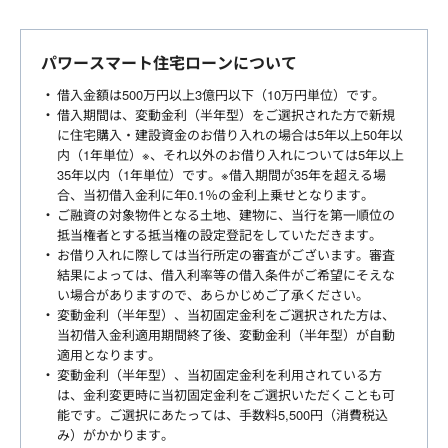
パワースマート住宅ローンについて
借入金額は500万円以上3億円以下（10万円単位）です。
借入期間は、変動金利（半年型）をご選択された方で新規
に住宅購入・建設資金のお借り入れの場合は5年以上50年以
内（1年単位）※、それ以外のお借り入れについては5年以上
35年以内（1年単位）です。※借入期間が35年を超える場
合、当初借入金利に年0.1％の金利上乗せとなります。
ご融資の対象物件となる土地、建物に、当行を第一順位の
抵当権者とする抵当権の設定登記をしていただきます。
お借り入れに際しては当行所定の審査がございます。審査
結果によっては、借入利率等の借入条件がご希望にそえな
い場合がありますので、あらかじめご了承ください。
変動金利（半年型）、当初固定金利をご選択された方は、
当初借入金利適用期間終了後、変動金利（半年型）が自動
適用となります。
変動金利（半年型）、当初固定金利を利用されている方
は、金利変更時に当初固定金利をご選択いただくことも可
能です。ご選択にあたっては、手数料5,500円（消費税込
み）がかかります。