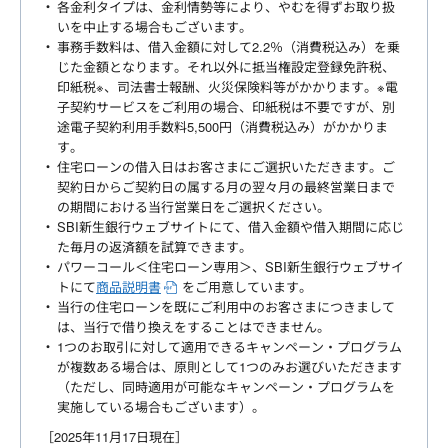
各金利タイプは、金利情勢等により、やむを得ずお取り扱
いを中止する場合もございます。
事務手数料は、借入金額に対して2.2％（消費税込み）を乗
じた金額となります。それ以外に抵当権設定登録免許税、
印紙税※、司法書士報酬、火災保険料等がかかります。※電
子契約サービスをご利用の場合、印紙税は不要ですが、別
途電子契約利用手数料5,500円（消費税込み）がかかりま
す。
住宅ローンの借入日はお客さまにご選択いただきます。ご
契約日からご契約日の属する月の翌々月の最終営業日まで
の期間における当行営業日をご選択ください。
SBI新生銀行ウェブサイトにて、借入金額や借入期間に応じ
た毎月の返済額を試算できます。
パワーコール＜住宅ローン専用＞、SBI新生銀行ウェブサイ
トにて
商品説明書
をご用意しています。
当行の住宅ローンを既にご利用中のお客さまにつきまして
は、当行で借り換えをすることはできません。
1つのお取引に対して適用できるキャンペーン・プログラム
が複数ある場合は、原則として1つのみお選びいただきます
（ただし、同時適用が可能なキャンペーン・プログラムを
実施している場合もございます）。
［2025年11月17日現在］