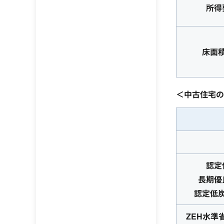
所得
床面
＜中古住宅の
認定
長期優
認定低
ZEH水準