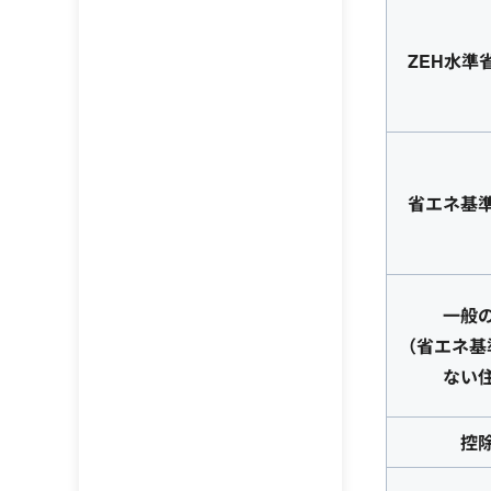
ZEH水準
省エネ基
一般
（省エネ基
ない
控