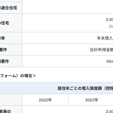
準適合住宅
2,
の住宅
（
除率
年末借入
要件
合計所得金額
積要件
50
フォーム）の場合＞
居住年ごとの借入限度額
（控
2022年
2023年
家屋の
2,