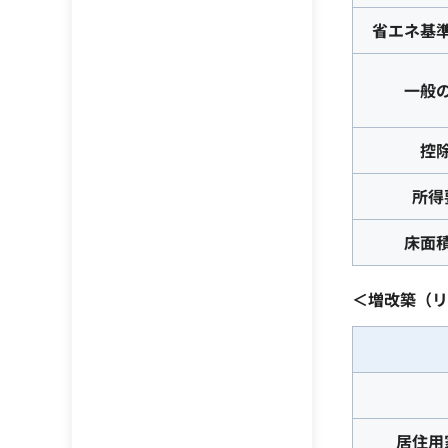
省エネ基
一般
控
所得
床面
＜増改築（リ
居住用