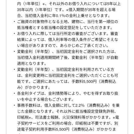
内（1年単位）※、それ以外のお借り入れについては5年以上
35年以内（1年単位）です。※借入期間が35年を超える場
合、当初借入金利に年0.1％の金利上乗せとなります。
ご融資の対象物件となる土地、建物に、当行を第一順位の
抵当権者とする抵当権の設定登記をしていただきます。
お借り入れに際しては当行所定の審査がございます。審査
結果によっては、借入利率等の借入条件がご希望にそえな
い場合がありますので、あらかじめご了承ください。
変動金利（半年型）、当初固定金利をご選択された方は、
当初借入金利適用期間終了後、変動金利（半年型）が自動
適用となります。
変動金利（半年型）、当初固定金利を利用されている方
は、金利変更時に当初固定金利をご選択いただくことも可
能です。ご選択にあたっては、手数料5,500円（消費税込
み）がかかります。
各金利タイプは、金利情勢等により、やむを得ずお取り扱
いを中止する場合もございます。
事務手数料は、借入金額に対して2.2％（消費税込み）を乗
じた金額となります。それ以外に抵当権設定登録免許税、
印紙税※、司法書士報酬、火災保険料等がかかります。※電
子契約サービスをご利用の場合、印紙税は不要ですが、別
途電子契約利用手数料5,500円（消費税込み）がかかりま