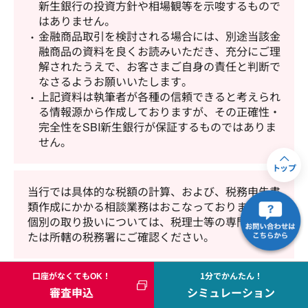
新生銀行の投資方針や相場観等を示唆するもので
はありません。
金融商品取引を検討される場合には、別途当該金
融商品の資料を良くお読みいただき、充分にご理
解されたうえで、お客さまご自身の責任と判断で
なさるようお願いいたします。
上記資料は執筆者が各種の信頼できると考えられ
る情報源から作成しておりますが、その正確性・
完全性をSBI新生銀行が保証するものではありま
せん。
トップ
当行では具体的な税額の計算、および、税務申告書
類作成にかかる相談業務はおこなっておりません。
個別の取り扱いについては、税理士等の専門家、ま
たは所轄の税務署にご確認ください。
口座がなくてもOK！
1分でかんたん！
審査申込
シミュレーション
すべてのコラムはこちら