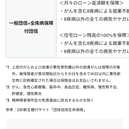
＜月々のローン返済額を保障＞
・がんを含む8疾病による就業不
・8疾病以外の全ての病気やケガ
一般団信+全疾病保障
付団信
＜住宅ローン残高の100%を保障
・がんを含む8疾病による就業不
・8疾病以外の全ての病気やケガ
上皮内がんおよび皮膚の悪性黒色腫以外の皮膚がんは保障の対象
外。被保険者が責任開始日からその日を含めて90日以内に悪性新
生物と診断確定された場合は保険金はお支払いされません。
がん、急性心筋梗塞、脳卒中、高血圧症、糖尿病、慢性腎不全、
肝硬変、慢性膵炎
精神障害等所定の免責事由に該当するものを除く
参考：SBI新生銀行サイト「団体信用生命保険」